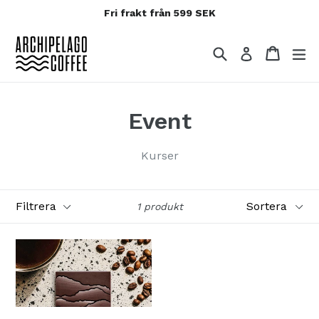
Fri frakt från 599 SEK
Hoppa
till
Sök
Varuko
Varuko
Logga in
innehållet
Event
Kurser
Filtrera
Sortera
1 produkt