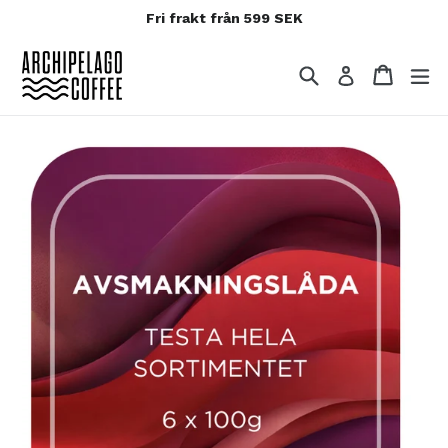
Fri frakt från 599 SEK
Hoppa
till
Sök
Varuko
Varuko
Logga in
innehållet