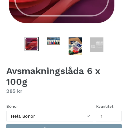
Avsmakningslåda 6 x
100g
Ordinarie
285 kr
pris
Bönor
Kvantitet