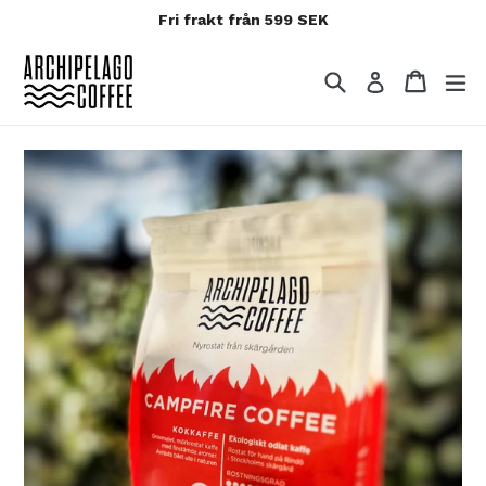
Fri frakt från 599 SEK
Hoppa
till
Sök
Varuko
Varuko
Logga in
innehållet