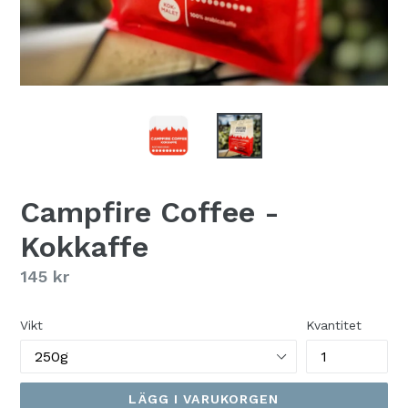
Campfire Coffee -
Kokkaffe
Ordinarie
145 kr
pris
Vikt
Kvantitet
LÄGG I VARUKORGEN